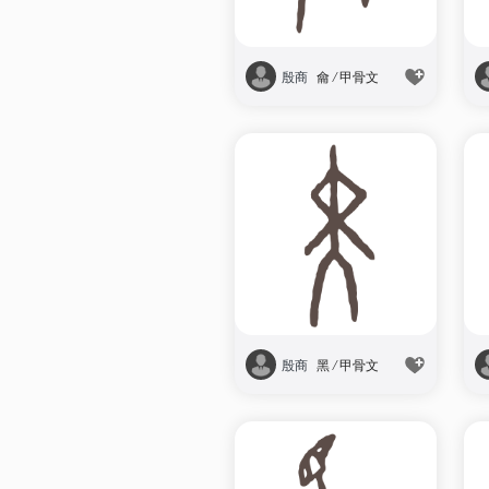
殷商
龠
/
甲骨文
殷商
黑
/
甲骨文