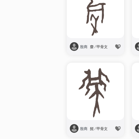
殷商
麇
/
甲骨文
殷商
髭
/
甲骨文