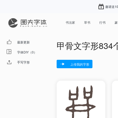
邀请送10
书法家
草书
行书
篆
甲骨文字形834
最新更新
字体DIY（0）
手写字形
上传我的字形