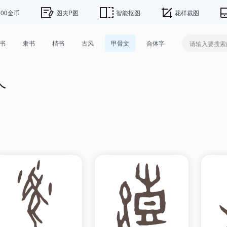
00金币
图夫P图
智能抠图
花样裁图
书
隶书
楷书
古风
甲骨文
合体字
个