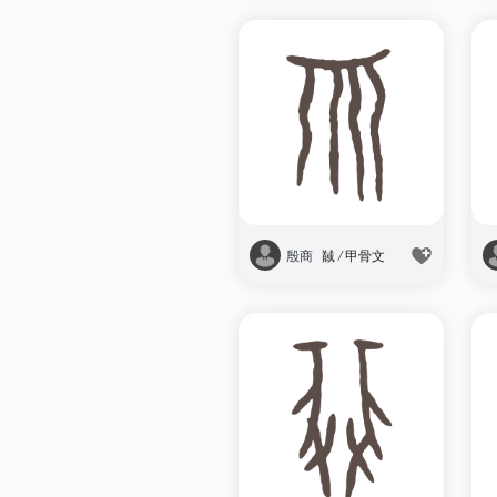
殷商
馘
/
甲骨文